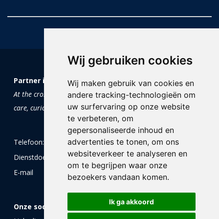
Wij gebruiken cookies
Partner in Trials and Research
Wij maken gebruik van cookies en
At the crossroads of science and soul:
andere tracking-technologieën om
uw surfervaring op onze website
care, curiosity and clinical research
te verbeteren, om
gepersonaliseerde inhoud en
advertenties te tonen, om ons
Telefoon:
+31 (0)85 0604 605
websiteverkeer te analyseren en
Dienstdoende arts:
+31 (0)85 0604 605
om te begrijpen waar onze
E-mail
info@ptr.nu
bezoekers vandaan komen.
Ik ga akkoord
Onze socials