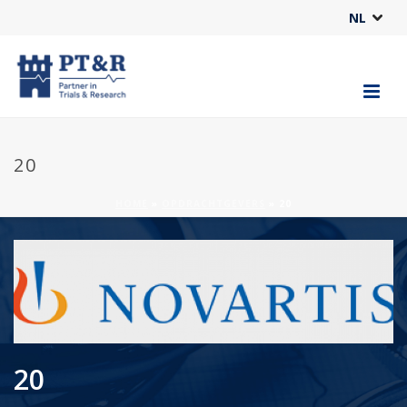
NL
20
HOME
»
OPDRACHTGEVERS
»
20
20