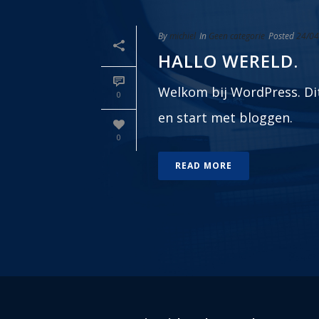
By
michiel
In
Geen categorie
Posted
24/04
HALLO WERELD.
Welkom bij WordPress. Dit 
0
en start met bloggen.
0
READ MORE