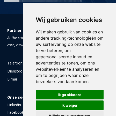
Wij gebruiken cookies
Partner in Trials and Research
Wij maken gebruik van cookies en
At the crossroads of science and soul:
andere tracking-technologieën om
uw surfervaring op onze website
care, curiosity and clinical research
te verbeteren, om
gepersonaliseerde inhoud en
advertenties te tonen, om ons
Telefoon:
+31 (0)85 0604 605
websiteverkeer te analyseren en
Dienstdoende arts:
+31 (0)85 0604 605
om te begrijpen waar onze
E-mail
info@ptr.nu
bezoekers vandaan komen.
Ik ga akkoord
Onze socials
Linkedin
Ik weiger
Facebook
Wijzig mijn voorkeuren